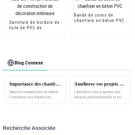
Bande de coins de
chanfrein en béton PVC
Garniture de bordure de
tuile de PVC de
matériau de
construction de
décoration intérieure
Blog Connexe
Importance des chanfreins dans les coffrages en béton
Améliorez vos projets de carrelage avec les bordures de carrelage en PVC Leguwe
Dans la construction en béton,
Cherchez-vous à ajouter une
l’attention aux détails est
finition professionnelle et polie
cruciale pour obtenir une
à votre projet de carrelage ? Ne
finition de haute qualité. Un
cherchez pas plus loin que les
aspect souvent négligé du
bandes de chant pour carrelage
coffrage en béton est le
en PVC Leguwe. Cette
chanfrein, qui joue un rôle
décoration polyvalente et
Recherche Associée
important...
durable...