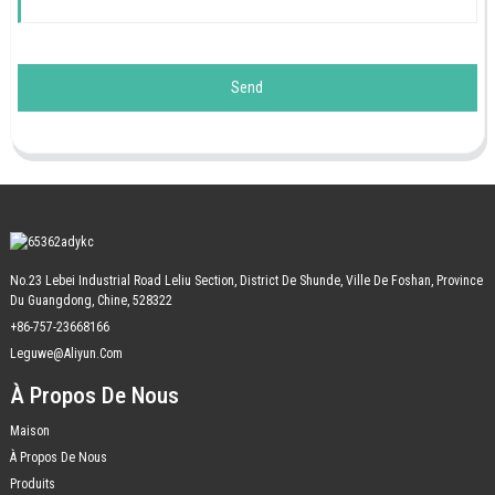
Send
No.23 Lebei Industrial Road Leliu Section, District De Shunde, Ville De Foshan, Province
Du Guangdong, Chine, 528322
+86-757-23668166
Leguwe@aliyun.com
À Propos De Nous
Maison
À Propos De Nous
Produits