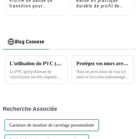
Profilé de bande de
Bande en plastique
transition pour
durable de profil de
revêtement de sol en
canal en U d'équilibre
PVC, profilés
de bord de voie en
décoratifs de transition
forme de U d'extrusion
en vinyle souple
de PVC
Blog Connexe
L'utilisation du PVC (polychlorure de vinyle) dans diverses applications a eu un impact significatif sur l'industrie de la construction.
Protégez vos murs avec les cornières en plastique PVC en forme de L Leguwe
Le PVC (polychlorure de
Vous en avez assez de voir les
vinyle) joue un rôle important
murs et les coins endommagés
dans l'industrie de la
par l'usure quotidienne ? Ne
construction, notamment dans
cherchez pas plus loin car
les aspects suivants : Matériaux
Leguwe a la solution parfaite
de construction : Le PVC est
pour vous. Nos protections
largement utilisé dans la
d'angle en plastique PVC en
Recherche Associée
fabrication de cadres de
forme de L sont conçues pour...
fenêtres, p...
Garniture de moulure de carrelage personnalisée