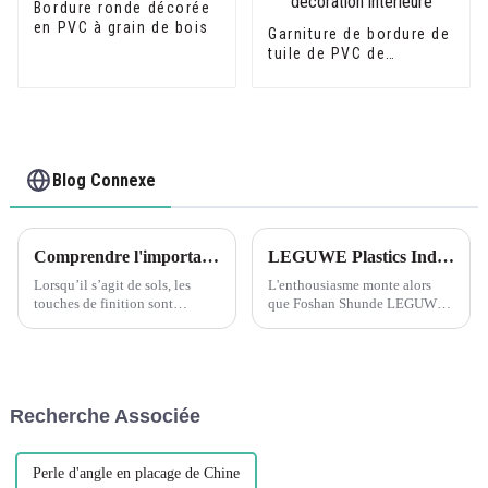
Bordure ronde décorée
en PVC à grain de bois
Garniture de bordure de
tuile de PVC de
matériau de
construction de
décoration intérieure
Blog Connexe
Comprendre l'importance des profils de transition pour les sols assortis
LEGUWE Plastics Industrial Co., Ltd se prépare pour le salon ARCHIDEX en Malaisie
Lorsqu’il s’agit de sols, les
L'enthousiasme monte alors
touches de finition sont
que Foshan Shunde LEGUWE
cruciales pour créer un aspect
Plastics Industrial Co., Ltd,
homogène et poli. Les profils
connue simplement sous le
de transition jouent un rôle
nom de LEGUWE, se prépare à
essentiel pour y parvenir, en
présenter ses produits
offrant une transition fluide et
innovants au prochain
Recherche Associée
belle...
ARCHIDEX (MALAYSIA
ARCHITECTURE, I...
Perle d'angle en placage de Chine