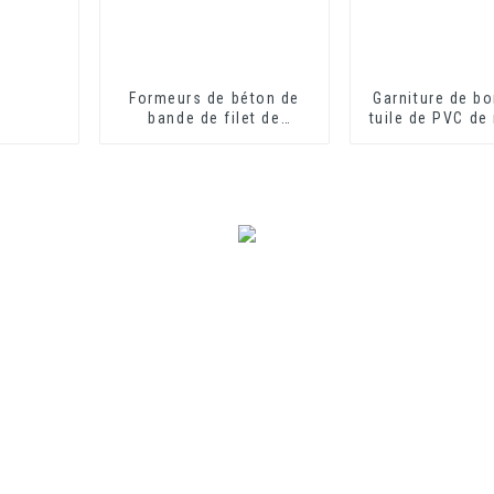
Formeurs de béton de
Garniture de bo
bande de filet de
tuile de PVC de
mousse de PVC en
de construct
plastique
décoration int