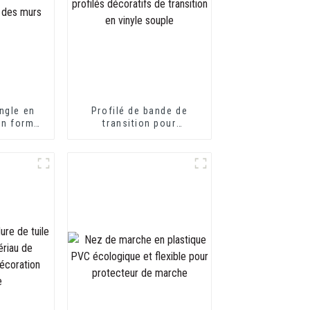
ngle en
Profilé de bande de
en forme
transition pour
otection
revêtement de sol en
s
PVC, profilés décoratifs
de transition en vinyle
souple