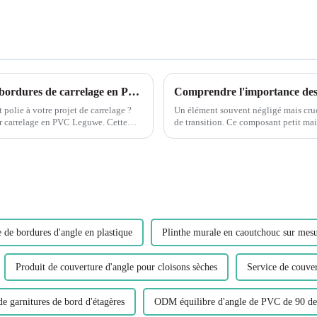
Améliorez vos projets de carrelage avec les bordures de carrelage en PVC Leguwe
 polie à votre projet de carrelage ?
Un élément souvent négligé mais cruci
arrelage en PVC Leguwe. Cette
de transition. Ce composant petit mai
fonctionnement transparent et p...
 de bordures d'angle en plastique
Plinthe murale en caoutchouc sur mes
Produit de couverture d'angle pour cloisons sèches
Service de couver
de garnitures de bord d'étagères
ODM équilibre d'angle de PVC de 90 de