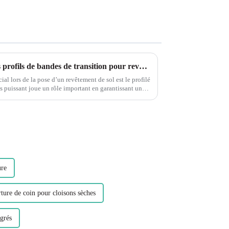
Comprendre l'importance des profils de bandes de transition pour revêtements de sol en PVC Leguwe
al lors de la pose d’un revêtement de sol est le profilé
s puissant joue un rôle important en garantissant un
ure
ture de coin pour cloisons sèches
grés