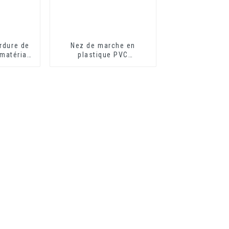
rdure de
Nez de marche en
 matériau
plastique PVC
ion de
écologique et flexible
érieure
pour protecteur de
marche