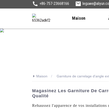
+86-757-23668166
leguwe@aliyun.c
Maison
>>
Maison
Garniture de carrelage d'angle ex
Magasinez Les Garniture De Carr
Qualité
Rehaussez l'apparence de vos installations