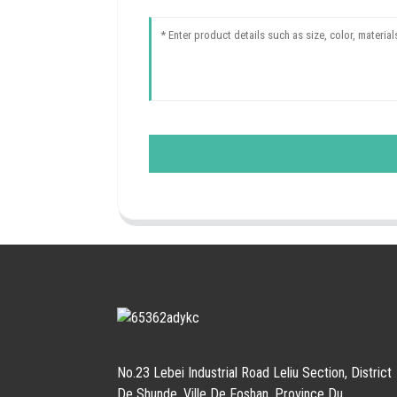
No.23 Lebei Industrial Road Leliu Section, District
De Shunde, Ville De Foshan, Province Du