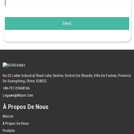
Send
No.23 Lebei Industrial Road Leliu Section, District De Shunde, Ville De Foshan, Province
Du Guangdong, Chine, 528322
+86-757-23668166
Leguwe@aliyun.com
À Propos De Nous
Maison
À Propos De Nous
Produits