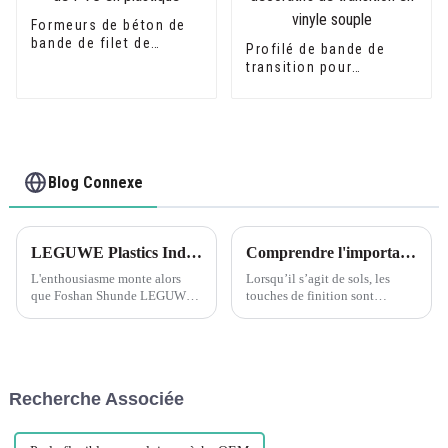
Formeurs de béton de
bande de filet de
Profilé de bande de
mousse de PVC en
transition pour
plastique
revêtement de sol en
PVC, profilés
décoratifs de transition
en vinyle souple
Blog Connexe
LEGUWE Plastics Industrial Co., Ltd se prépare pour le salon ARCHIDEX en Malaisie
Comprendre l'importance des profils de transition pour les sols assortis
L'enthousiasme monte alors
Lorsqu’il s’agit de sols, les
que Foshan Shunde LEGUWE
touches de finition sont
Plastics Industrial Co., Ltd,
cruciales pour créer un aspect
connue simplement sous le
homogène et poli. Les profils
nom de LEGUWE, se prépare à
de transition jouent un rôle
présenter ses produits
essentiel pour y parvenir, en
innovants au prochain
offrant une transition fluide et
Recherche Associée
ARCHIDEX (MALAYSIA
belle...
ARCHITECTURE, I...