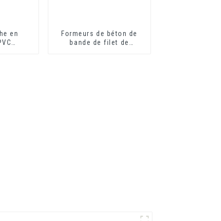
he en
Formeurs de béton de
 PVC
bande de filet de
flexible
mousse de PVC en
eur de
plastique
e