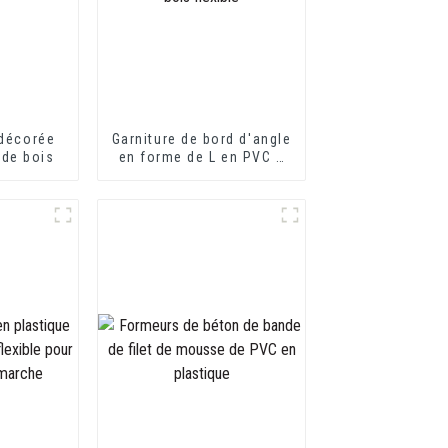
 décorée
Garniture de bord d'angle
 de bois
en forme de L en PVC à
grain de bois flexible