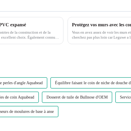
e PVC expansé
tries de la construction et de la
Vous en avez assez de voir les murs e
choix. Également connu
cherchez pas plus loin car Leguwe a l
C,...
en plastique PVC en forme de L sont 
e perles d'angle Aquabead
Équilibre faisant le coin de niche de douche
les de coin Aquabead
Dosseret de tuile de Bullnose d'OEM
Servic
seurs de moulures de base à anse