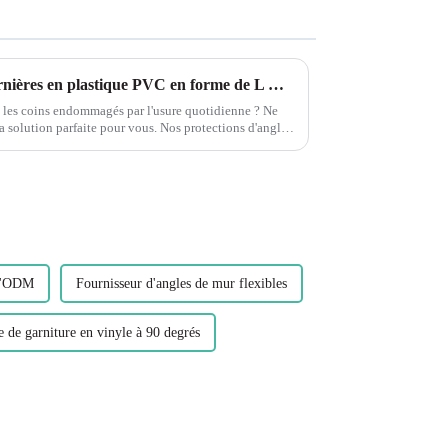
Protégez vos murs avec les cornières en plastique PVC en forme de L Leguwe
t les coins endommagés par l'usure quotidienne ? Ne
a solution parfaite pour vous. Nos protections d'angle
conçues pour...
 d'ODM
Fournisseur d'angles de mur flexibles
e de garniture en vinyle à 90 degrés