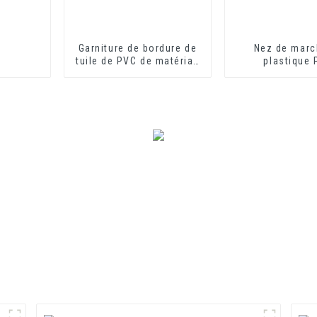
Garniture de bordure de
Nez de marc
tuile de PVC de matériau
plastique
de construction de
écologique et 
décoration intérieure
pour protect
march