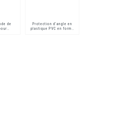
nde de
Protection d'angle en
pour
plastique PVC en forme
 sol en
de L pour la protection
écoratifs
des murs
n vinyle