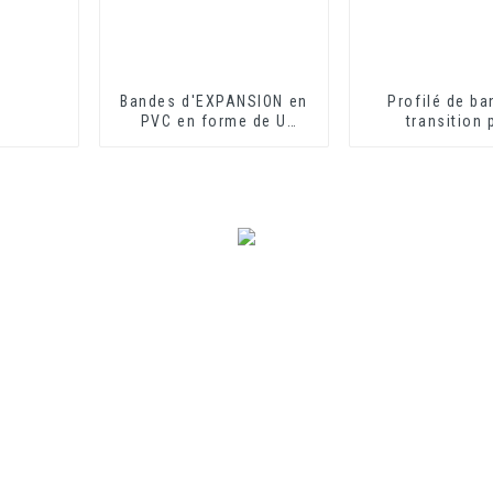
Bandes d'EXPANSION en
Profilé de ba
PVC en forme de U
transition 
idéales pour les plaques
revêtement de
de fibrociment ou les
PVC, profilés d
plaques de plâtre
de transition e
souple