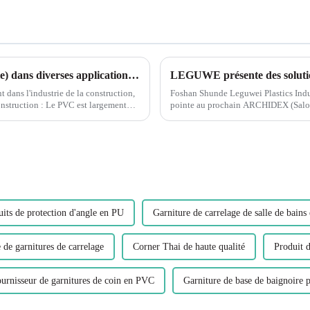
L'utilisation du PVC (polychlorure de vinyle) dans diverses applications a eu un impact significatif sur l'industrie de la construction.
LEGUWE présente des soluti
 dans l'industrie de la construction,
Foshan Shunde Leguwei Plastics Indust
nstruction : Le PVC est largement
pointe au prochain ARCHIDEX (Salon m
construction...
its de protection d'angle en PU
Garniture de carrelage de salle de bains
 de garnitures de carrelage
Corner Thai de haute qualité
Produit d
urnisseur de garnitures de coin en PVC
Garniture de base de baignoire 