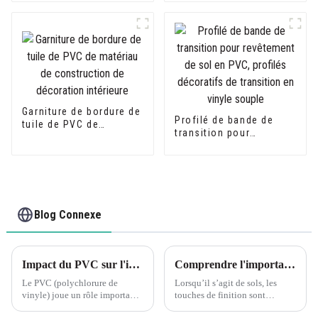
plaques de fibrociment
ou les plaques de
plâtre
Garniture de bordure de
Profilé de bande de
tuile de PVC de
transition pour
matériau de
revêtement de sol en
construction de
PVC, profilés
décoration intérieure
décoratifs de transition
en vinyle souple
Blog Connexe
Impact du PVC sur l'industrie de la construction
Comprendre l'importance des profils de transition pour les sols assortis
Le PVC (polychlorure de
Lorsqu’il s’agit de sols, les
vinyle) joue un rôle important
touches de finition sont
dans l'industrie de la
cruciales pour créer un aspect