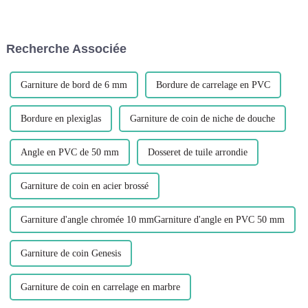
construction, notamment dans
homogène et poli. Les profils
les aspects suivants : Matériaux
de transition jouent un rôle
de construction : Le PVC est
essentiel pour y parvenir, en
largement utilisé dans la
offrant une transition fluide et
Recherche Associée
fabrication de cadres de
belle...
fenêtres, p...
Garniture de bord de 6 mm
Bordure de carrelage en PVC
Bordure en plexiglas
Garniture de coin de niche de douche
Angle en PVC de 50 mm
Dosseret de tuile arrondie
Garniture de coin en acier brossé
Garniture d'angle chromée 10 mmGarniture d'angle en PVC 50 mm
Garniture de coin Genesis
Garniture de coin en carrelage en marbre