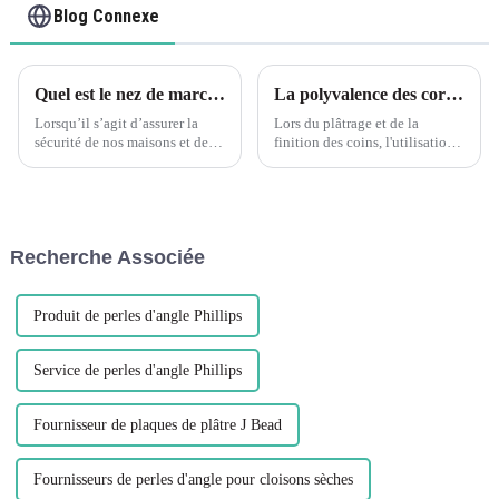
Blog Connexe
Quel est le nez de marche le plus sûr ?:Boucle d'escalier en plastique PVC flexible et écologique Leguwe
La polyvalence des cornières d'enduit en PVC flexible
Lorsqu’il s’agit d’assurer la
Lors du plâtrage et de la
sécurité de nos maisons et de
finition des coins, l'utilisation
nos espaces publics, un aspect
de bandes d'angle est
souvent négligé est la
essentielle pour obtenir des
conception et les matériaux des
bords nets et droits et protéger
nez de marche. Les nez de
les coins délicats contre les
marche jouent un rôle essentiel
dommages. L'un des plus
Recherche Associée
dans...
polyvalents et efficaces...
Produit de perles d'angle Phillips
Service de perles d'angle Phillips
Fournisseur de plaques de plâtre J Bead
Fournisseurs de perles d'angle pour cloisons sèches