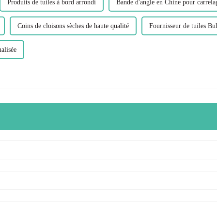
Produits de tuiles à bord arrondi
Bande d'angle en Chine pour carrela
Coins de cloisons sèches de haute qualité
Fournisseur de tuiles Bu
alisée