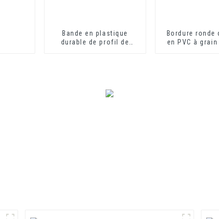
Bande en plastique
Bordure ronde
durable de profil de
en PVC à grain
canal en U d'équilibre de
bord de voie en forme de
U d'extrusion de PVC