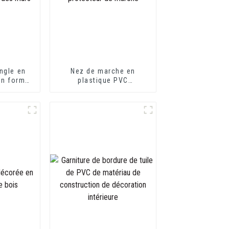
ngle en
Nez de marche en
en forme
plastique PVC
otection
écologique et flexible
s
pour protecteur de
marche