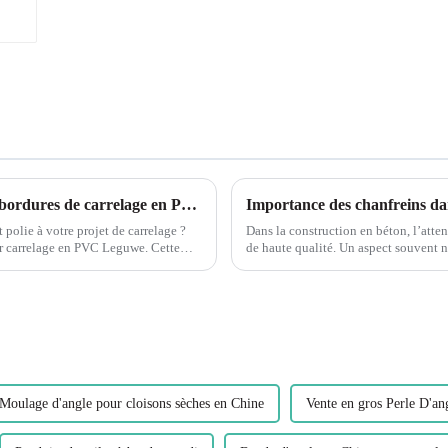
Améliorez vos projets de carrelage avec les bordures de carrelage en PVC Leguwe
Importance des chanfreins dan
 polie à votre projet de carrelage ?
Dans la construction en béton, l’atten
arrelage en PVC Leguwe. Cette
de haute qualité. Un aspect souvent négligé du coffrage en béton est le chanfrein, qui joue
un rôle important...
Moulage d'angle pour cloisons sèches en Chine
Vente en gros Perle D'an