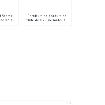
 décorée
Garniture de bordure de
 de bois
tuile de PVC de matériau
de construction de
décoration intérieure