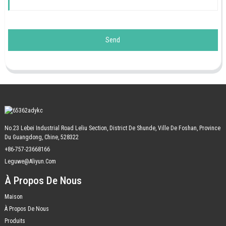
Send
No.23 Lebei Industrial Road Leliu Section, District De Shunde, Ville De Foshan, Province
Du Guangdong, Chine, 528322
+86-757-23668166
Leguwe@aliyun.com
À Propos De Nous
Maison
À Propos De Nous
Produits