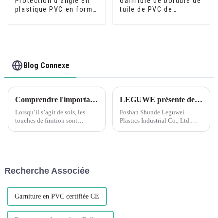
Protection d'angle en
Garniture de bordure de
plastique PVC en forme
tuile de PVC de
de L pour la protection
matériau de
des murs
construction de
décoration intérieure
Blog Connexe
Comprendre l'importance des profils de transition pour les sols assortis
LEGUWE présente des solutions plastiques innovantes à ARCHIDEX
Lorsqu’il s’agit de sols, les
Foshan Shunde Leguwei
touches de finition sont
Plastics Industrial Co., Ltd.
cruciales pour créer un aspect
présentera des solutions
homogène et poli. Les profils
plastiques de pointe au
de transition jouent un rôle
prochain ARCHIDEX (Salon
essentiel pour y parvenir, en
malaisien d'architecture, de
offrant une transition fluide et
design d'intérieur et de
Recherche Associée
belle...
construction...
Garniture en PVC certifiée CE