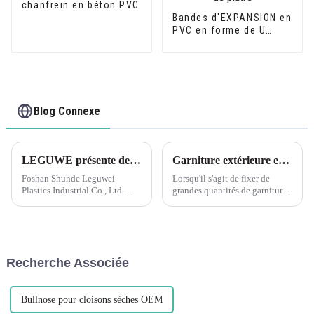
chanfrein en béton PVC
Bandes d'EXPANSION en
PVC en forme de U
idéales pour les
plaques de fibrociment
ou les plaques de
plâtre
Blog Connexe
LEGUWE présente des solutions plastiques innovantes à ARCHIDEX
Garniture extérieure en PVC : assemblage de longues sériesC'est toujours une bonne idée d'ajuster vos pièces à sec pour voir si vous avez un bon ajustement avant d'appliquer de la colle ou des attaches.
Foshan Shunde Leguwei
Lorsqu'il s'agit de fixer de
Plastics Industrial Co., Ltd.
grandes quantités de garnitures
présentera des solutions
extérieures en PVC, il est
plastiques de pointe au
important de prendre le temps
prochain ARCHIDEX (Salon
de s'assurer d'un bon
malaisien d'architecture, de
ajustement avant d'utiliser de la
design d'intérieur et de
colle ou des attaches.
Recherche Associée
construction...
L'installation préalable des
pièces à sec vous permet
d'économiser...
Bullnose pour cloisons sèches OEM