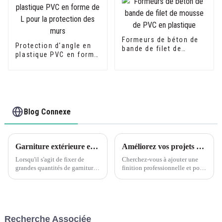
Formeurs de béton de
Protection d'angle en
bande de filet de
plastique PVC en forme
mousse de PVC en
de L pour la protection
plastique
des murs
Blog Connexe
Garniture extérieure en PVC : assemblage de longues sériesC'est toujours une bonne idée d'ajuster à sec vos pièces pour voir si vous avez un bon ajustement avant d'appliquer de la colle ou des attaches.
Améliorez vos projets de carrelage avec les bordures de carrelage en PVC Leguwe
Lorsqu'il s'agit de fixer de
Cherchez-vous à ajouter une
grandes quantités de garnitures
finition professionnelle et polie
extérieures en PVC, il est
à votre projet de carrelage ? Ne
important de prendre le temps
cherchez pas plus loin que les
de s'assurer d'un bon
bandes de chant pour carrelage
ajustement avant d'utiliser de la
en PVC Leguwe. Cette
colle ou des attaches.
décoration polyvalente et
Recherche Associée
L'installation préalable des
durable...