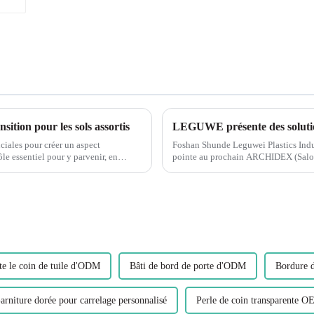
ition pour les sols assortis
LEGUWE présente des soluti
uciales pour créer un aspect
Foshan Shunde Leguwei Plastics Indust
le essentiel pour y parvenir, en
pointe au prochain ARCHIDEX (Salon m
construction...
te le coin de tuile d'ODM
Bâti de bord de porte d'ODM
Bordure 
arniture dorée pour carrelage personnalisé
Perle de coin transparente 