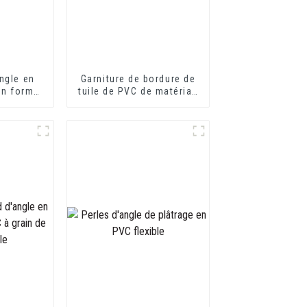
ngle en
Garniture de bordure de
en forme
tuile de PVC de matériau
otection
de construction de
s
décoration intérieure