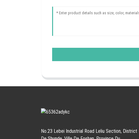
No.23 Lebei Industrial Road Leliu Section, District
De Shunde, Ville De Foshan, Province Du