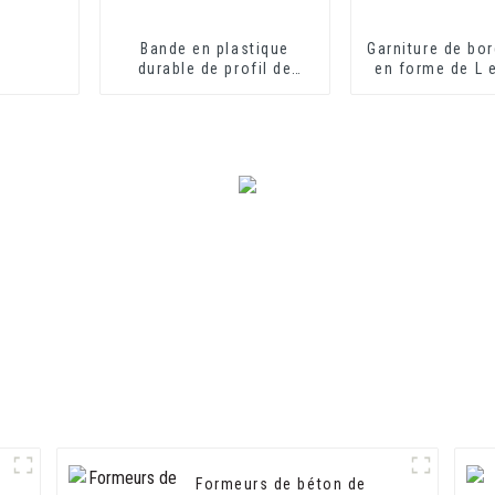
Bande en plastique
Garniture de bor
durable de profil de
en forme de L 
canal en U d'équilibre de
grain de bois 
bord de voie en forme de
U d'extrusion de PVC
Formeurs de béton de