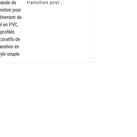
transition pour
revêtement de sol en PVC,
profilés décoratifs de
transition en vinyle
souple