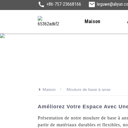
+86-757-23668166
leguwe@aliyun.c
Maison
>>
Maison
Moulure de base à anse
Améliorez Votre Espace Avec Un
Présentation de notre moulure de base à an
partir de matériaux durables et flexibles, n