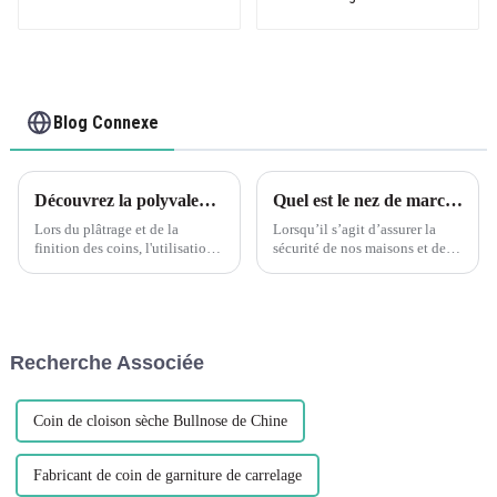
Blog Connexe
Découvrez la polyvalence des cornières de plâtrage en PVC flexible Leguwe
Quel est le nez de marche le plus sûr ?:Boucle d'escalier en plastique PVC flexible et écologique Leguwe
Lors du plâtrage et de la
Lorsqu’il s’agit d’assurer la
finition des coins, l'utilisation
sécurité de nos maisons et de
de cornières est essentielle pour
nos espaces publics, un aspect
un résultat professionnel et
souvent négligé est la
durable. Parmi les différents
conception et les matériaux des
types de cornières disponibles
nez de marche. Les nez de
sur le marché, L...
marche jouent un rôle essentiel
Recherche Associée
dans...
Coin de cloison sèche Bullnose de Chine
Fabricant de coin de garniture de carrelage