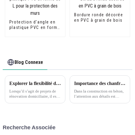
Bordure ronde décorée
en PVC à grain de bois
Protection d'angle en
plastique PVC en forme
de L pour la protection
des murs
Blog Connexe
Explorer la flexibilité de la garniture de coin en forme de L en PVC à grain de bois flexible Leguwe
Importance des chanfreins dans les coffrages en béton
Lorsqu’il s’agit de projets de
Dans la construction en béton,
rénovation domiciliaire, il est
l’attention aux détails est
essentiel de trouver les bons
cruciale pour obtenir une
matériaux offrant à la fois
finition de haute qualité. Un
durabilité et flexibilité. L'un de
aspect souvent négligé du
ces matériaux qui a gagné en
coffrage en béton est le
popularité ces dernières années
chanfrein, qui joue un rôle
Recherche Associée
est le PVC...
important...