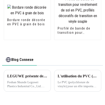
Bordure ronde décorée
en PVC à grain de bois
Profilé de bande de
transition pour
revêtement de sol en
PVC, profilés
décoratifs de transition
en vinyle souple
Blog Connexe
LEGUWE présente des solutions plastiques innovantes à ARCHIDEX
L'utilisation du PVC (polychlorure de vinyle) dans diverses applications a eu un impact significatif sur l'industrie de la construction.
Foshan Shunde Leguwei
Le PVC (polychlorure de
Plastics Industrial Co., Ltd.
vinyle) joue un rôle important
présentera des solutions
dans l'industrie de la
plastiques de pointe au
construction, notamment dans
prochain ARCHIDEX (Salon
les aspects suivants : Matériaux
malaisien d'architecture, de
de construction : Le PVC est