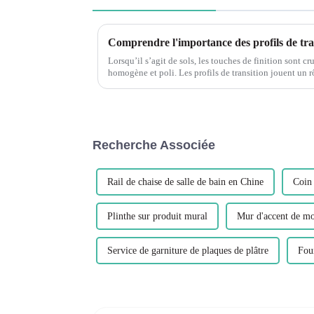
Comprendre l'importance des profils de trans
Lorsqu’il s’agit de sols, les touches de finition sont cr
homogène et poli. Les profils de transition jouent un rô
offrant une transition fluide et belle...
Recherche Associée
Rail de chaise de salle de bain en Chine
Coin 
Plinthe sur produit mural
Mur d'accent de m
Service de garniture de plaques de plâtre
Four