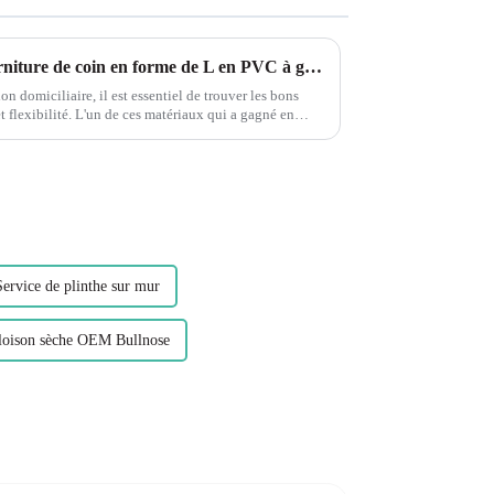
Explorer la flexibilité de la garniture de coin en forme de L en PVC à grain de bois flexible Leguwe
on domiciliaire, il est essentiel de trouver les bons
et flexibilité. L'un de ces matériaux qui a gagné en
 PVC...
Service de plinthe sur mur
loison sèche OEM Bullnose