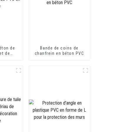
éton de
Bande de coins de
et de
chanfrein en béton PVC
VC en
e