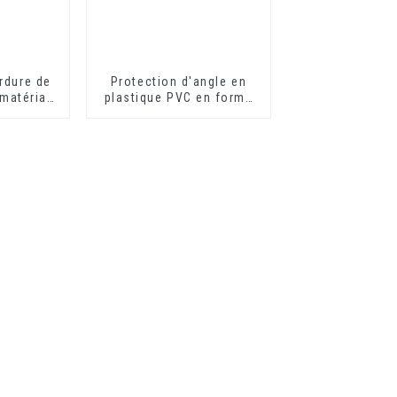
rdure de
Protection d'angle en
 matériau
plastique PVC en forme
ion de
de L pour la protection
érieure
des murs