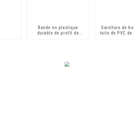
Bande en plastique
Garniture de bo
durable de profil de
tuile de PVC de
canal en U d'équilibre de
de construct
bord de voie en forme de
décoration int
U d'extrusion de PVC