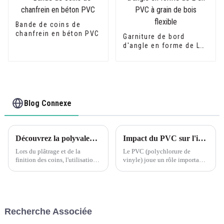
Bande de coins de
chanfrein en béton PVC
Garniture de bord
d'angle en forme de L
en PVC à grain de bois
flexible
Blog Connexe
Découvrez la polyvalence des cornières de plâtrage en PVC flexible Leguwe
Impact du PVC sur l'industrie de la construction
Lors du plâtrage et de la
Le PVC (polychlorure de
finition des coins, l'utilisation
vinyle) joue un rôle important
de cornières est essentielle pour
dans l'industrie de la
un résultat professionnel et
construction, notamment dans
durable. Parmi les différents
les aspects suivants : Matériaux
types de cornières disponibles
de construction : Le PVC est
sur le marché, L...
largement utilisé dans la
Recherche Associée
fabrication de cadres de
fenêtres, p...