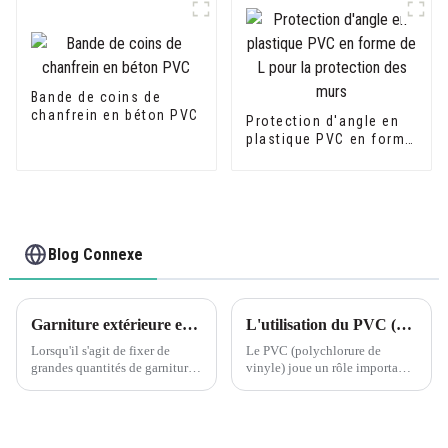
forme de U d'extrusion
de PVC
Bande de coins de
chanfrein en béton PVC
Protection d'angle en
plastique PVC en forme
de L pour la protection
des murs
Blog Connexe
Garniture extérieure en PVC : assemblage de longues sériesC'est toujours une bonne idée d'ajuster à sec vos pièces pour voir si vous avez un bon ajustement avant d'appliquer de la colle ou des attaches.
L'utilisation du PVC (polychlorure de vinyle) dans diverses applications a eu un impact significatif sur l'industrie de la construction.
Lorsqu'il s'agit de fixer de
Le PVC (polychlorure de
grandes quantités de garnitures
vinyle) joue un rôle important
extérieures en PVC, il est
dans l'industrie de la
important de prendre le temps
construction, notamment dans
de s'assurer d'un bon
les aspects suivants : Matériaux
ajustement avant d'utiliser de la
de construction : Le PVC est