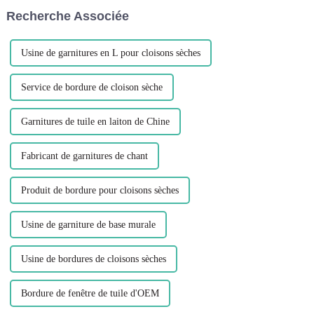
colle ou des attaches.
largement utilisé dans la
Recherche Associée
L'installation préalable des
fabrication de cadres de
pièces à sec vous permet
fenêtres, p...
d'économiser...
Usine de garnitures en L pour cloisons sèches
Service de bordure de cloison sèche
Garnitures de tuile en laiton de Chine
Fabricant de garnitures de chant
Produit de bordure pour cloisons sèches
Usine de garniture de base murale
Usine de bordures de cloisons sèches
Bordure de fenêtre de tuile d'OEM