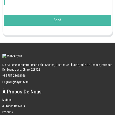
Send
No.23 Lebei Industrial Road Leliu Section, District De Shunde, Ville De Foshan, Province
Du Guangdong, Chine, 528322
+86-757-23668166
Leguwe@aliyun.com
À Propos De Nous
Maison
À Propos De Nous
Produits