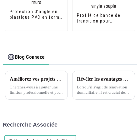
Protection d'angle en
Profilé de bande de
plastique PVC en forme
transition pour
de L pour la protection
revêtement de sol en
des murs
PVC, profilés
décoratifs de transition
en vinyle souple
Blog Connexe
Améliorez vos projets de carrelage avec les bordures de carrelage en PVC Leguwe
Révéler les avantages de la décoration de bord d'angle en forme de L en PVC flexible à grain de bois Leguwe
Cherchez-vous à ajouter une
Lorsqu’il s’agit de rénovation
finition professionnelle et polie
domiciliaire, il est crucial de
à votre projet de carrelage ? Ne
trouver les bons matériaux pour
cherchez pas plus loin que les
rehausser la beauté et la
bandes de chant pour carrelage
fonctionnalité de votre espace.
en PVC Leguwe. Cette
Un matériau devenu populaire
décoration polyvalente et
ces dernières années...
Recherche Associée
durable...