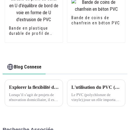
Bande de coins de
chanfrein en béton PVC
Bande en plastique
durable de profil de
canal en U d'équilibre
de bord de voie en
forme de U d'extrusion
de PVC
Blog Connexe
Explorer la flexibilité de la garniture de coin en forme de L en PVC à grain de bois flexible Leguwe
L'utilisation du PVC (polychlorure de vinyle) dans diverses applications a eu un impact significatif sur l'industrie de la construction.
Lorsqu’il s’agit de projets de
Le PVC (polychlorure de
rénovation domiciliaire, il est
vinyle) joue un rôle important
essentiel de trouver les bons
dans l'industrie de la
matériaux offrant à la fois
construction, notamment dans
durabilité et flexibilité. L'un de
les aspects suivants : Matériaux
ces matériaux qui a gagné en
de construction : Le PVC est
popularité ces dernières années
largement utilisé dans la
Recherche Associée
est le PVC...
fabrication de cadres de