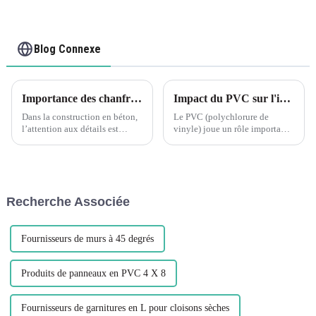
Blog Connexe
Importance des chanfreins dans les coffrages en béton
Impact du PVC sur l'industrie de la construction
Dans la construction en béton,
Le PVC (polychlorure de
l’attention aux détails est
vinyle) joue un rôle important
cruciale pour obtenir une
dans l'industrie de la
finition de haute qualité. Un
construction, notamment dans
aspect souvent négligé du
les aspects suivants : Matériaux
coffrage en béton est le
de construction : Le PVC est
chanfrein, qui joue un rôle
largement utilisé dans la
Recherche Associée
important...
fabrication de cadres de
fenêtres, p...
Fournisseurs de murs à 45 degrés
Produits de panneaux en PVC 4 X 8
Fournisseurs de garnitures en L pour cloisons sèches