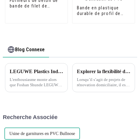
Formeurs de béton de
bande de filet de
Bande en plastique
mousse de PVC en
durable de profil de
plastique
canal en U d'équilibre
de bord de voie en
forme de U d'extrusion
de PVC
Blog Connexe
LEGUWE Plastics Industrial Co., Ltd se prépare pour le salon ARCHIDEX en Malaisie
Explorer la flexibilité de la garniture de coin en forme de L en PVC à grain de bois flexible Leguwe
L'enthousiasme monte alors
Lorsqu’il s’agit de projets de
que Foshan Shunde LEGUWE
rénovation domiciliaire, il est
Plastics Industrial Co., Ltd,
essentiel de trouver les bons
connue simplement sous le
matériaux offrant à la fois
nom de LEGUWE, se prépare à
durabilité et flexibilité. L'un de
présenter ses produits
ces matériaux qui a gagné en
innovants au prochain
popularité ces dernières années
Recherche Associée
ARCHIDEX (MALAYSIA
est le PVC...
ARCHITECTURE, I...
Usine de garnitures en PVC Bullnose