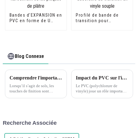
Bandes d'EXPANSION en
Profilé de bande de
PVC en forme de U
transition pour
idéales pour les
revêtement de sol en
plaques de fibrociment
PVC, profilés
ou les plaques de
décoratifs de transition
plâtre
en vinyle souple
Blog Connexe
Comprendre l'importance des profils de transition pour les sols assortis
Impact du PVC sur l'industrie de la construction
Lorsqu’il s’agit de sols, les
Le PVC (polychlorure de
touches de finition sont
vinyle) joue un rôle important
cruciales pour créer un aspect
dans l'industrie de la
homogène et poli. Les profils
construction, notamment dans
de transition jouent un rôle
les aspects suivants : Matériaux
essentiel pour y parvenir, en
de construction : Le PVC est
offrant une transition fluide et
largement utilisé dans la
Recherche Associée
belle...
fabrication de cadres de
fenêtres, p...