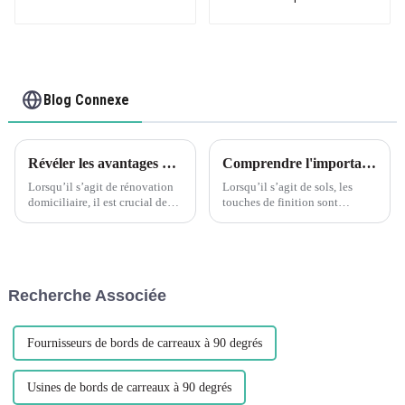
idéales pour les
canal en U d'équilibre
plaques de fibrociment
de bord de voie en
ou les plaques de
forme de U d'extrusion
plâtre
de PVC
Blog Connexe
Révéler les avantages de la décoration de bord d'angle en forme de L en PVC flexible à grain de bois Leguwe
Comprendre l'importance des profils de transition pour les sols assortis
Lorsqu’il s’agit de rénovation
Lorsqu’il s’agit de sols, les
domiciliaire, il est crucial de
touches de finition sont
trouver les bons matériaux pour
cruciales pour créer un aspect
rehausser la beauté et la
homogène et poli. Les profils
fonctionnalité de votre espace.
de transition jouent un rôle
Un matériau devenu populaire
essentiel pour y parvenir, en
ces dernières années...
offrant une transition fluide et
Recherche Associée
belle...
Fournisseurs de bords de carreaux à 90 degrés
Usines de bords de carreaux à 90 degrés