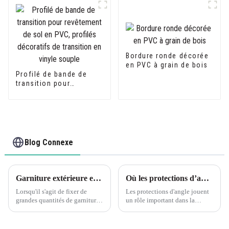
ou les plaques de
plâtre
Bordure ronde décorée
en PVC à grain de bois
Profilé de bande de
transition pour
revêtement de sol en
PVC, profilés
décoratifs de transition
en vinyle souple
Blog Connexe
Garniture extérieure en PVC : assemblage de longues sériesC'est toujours une bonne idée d'ajuster à sec vos pièces pour voir si vous avez un bon ajustement avant d'appliquer de la colle ou des attaches.
Où les protections d’angle sont-elles nécessaires ? Découvrez les cornières en plastique PVC en forme de L Leguwe
Lorsqu'il s'agit de fixer de
Les protections d'angle jouent
grandes quantités de garnitures
un rôle important dans la
extérieures en PVC, il est
protection des coins des murs,
important de prendre le temps
des meubles et d'autres surfaces
de s'assurer d'un bon
contre les dommages. Que ce