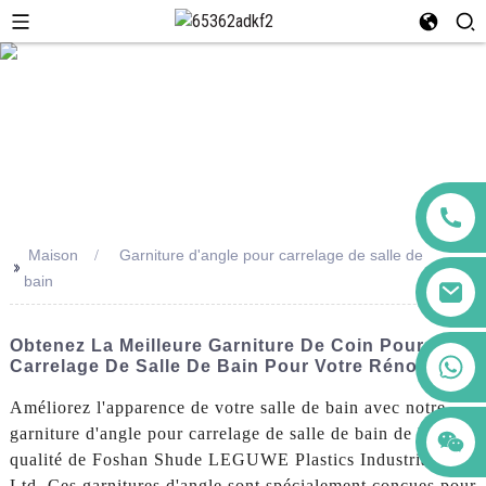
Maison
Garniture d'angle pour carrelage de salle de
>>
bain
Obtenez La Meilleure Garniture De Coin Pour
+86 123456789122
Carrelage De Salle De Bain Pour Votre Rénovation
Améliorez l'apparence de votre salle de bain avec notre
garniture d'angle pour carrelage de salle de bain de haute
qualité de Foshan Shude LEGUWE Plastics Industrial Co.,
Ltd. Ces garnitures d'angle sont spécialement conçues pour