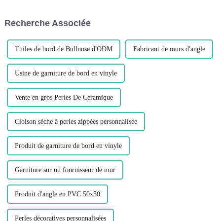
ajustement avant d'utiliser de la
soit dans un milieu résidentiel,
colle ou des attaches.
commercial ou industriel,...
Recherche Associée
L'installation préalable des
pièces à sec vous permet
d'économiser...
Tuiles de bord de Bullnose d'ODM
Fabricant de murs d'angle
Usine de garniture de bord en vinyle
Vente en gros Perles De Céramique
Cloison sèche à perles zippées personnalisée
Produit de garniture de bord en vinyle
Garniture sur un fournisseur de mur
Produit d'angle en PVC 50x50
Perles décoratives personnalisées