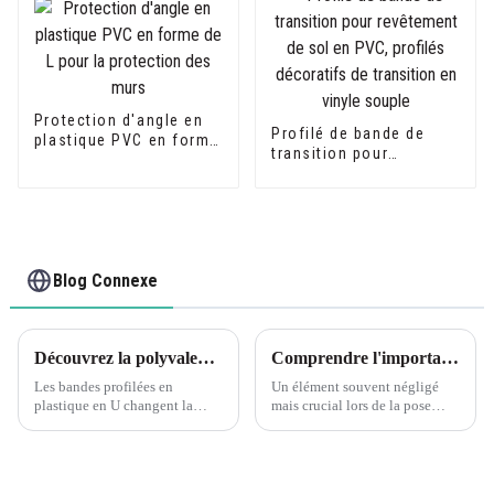
Protection d'angle en
Profilé de bande de
plastique PVC en forme
transition pour
de L pour la protection
revêtement de sol en
des murs
PVC, profilés
décoratifs de transition
en vinyle souple
Blog Connexe
Découvrez la polyvalence des profilés en U en PVC Leguwe
Comprendre l'importance des profils de bandes de transition pour revêtements de sol en PVC Leguwe
Les bandes profilées en
Un élément souvent négligé
plastique en U changent la
mais crucial lors de la pose
donne en matière de matériaux
d’un revêtement de sol est le
polyvalents et durables. Les
profilé de transition. Ce
bandes profilées en U en PVC
composant petit mais puissant
Leguwe sont l'un de ces
joue un rôle important en