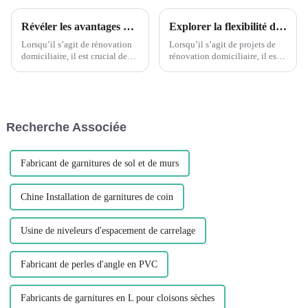
Révéler les avantages de la décoration de bord d'angle en forme de L en PVC flexible à grain de bois Leguwe
Explorer la flexibilité de la garniture de coin en forme de L en PVC à grain de bois flexible Leguwe
Lorsqu’il s’agit de rénovation
Lorsqu’il s’agit de projets de
domiciliaire, il est crucial de
rénovation domiciliaire, il est
trouver les bons matériaux pour
essentiel de trouver les bons
rehausser la beauté et la
matériaux offrant à la fois
fonctionnalité de votre espace.
durabilité et flexibilité. L'un de
Un matériau devenu populaire
ces matériaux qui a gagné en
ces dernières années...
popularité ces dernières années
Recherche Associée
est le PVC...
Fabricant de garnitures de sol et de murs
Chine Installation de garnitures de coin
Usine de niveleurs d'espacement de carrelage
Fabricant de perles d'angle en PVC
Fabricants de garnitures en L pour cloisons sèches