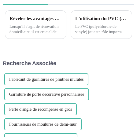
Révéler les avantages de la décoration de bord d'angle en forme de L en PVC flexible à grain de bois Leguwe
L'utilisation du PVC (polychlorure de vinyle) dans diverses applications a eu un impact significatif sur l'industrie de la construction.
Lorsqu’il s’agit de rénovation
Le PVC (polychlorure de
domiciliaire, il est crucial de
vinyle) joue un rôle important
trouver les bons matériaux pour
dans l'industrie de la
rehausser la beauté et la
construction, notamment dans
fonctionnalité de votre espace.
les aspects suivants : Matériaux
Un matériau devenu populaire
de construction : Le PVC est
ces dernières années...
largement utilisé dans la
Recherche Associée
fabrication de cadres de
fenêtres, p...
Fabricant de garnitures de plinthes murales
Garniture de porte décorative personnalisée
Perle d'angle de récompense en gros
Fournisseurs de moulures de demi-mur