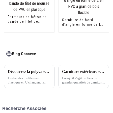
Formeurs de béton de
Garniture de bord
bande de filet de
d'angle en forme de L
mousse de PVC en
en PVC à grain de bois
plastique
flexible
Blog Connexe
Découvrez la polyvalence des profilés en U en PVC Leguwe
Garniture extérieure en PVC : assemblage de longues sériesC'est toujours une bonne idée d'ajuster vos pièces à sec pour voir si vous avez un bon ajustement avant d'appliquer de la colle ou des attaches.
Les bandes profilées en
Lorsqu'il s'agit de fixer de
plastique en U changent la
grandes quantités de garnitures
donne en matière de matériaux
extérieures en PVC, il est
polyvalents et durables. Les
important de prendre le temps
bandes profilées en U en PVC
de s'assurer d'un bon
Leguwe sont l'un de ces
ajustement avant d'utiliser de la
produits qui font des vagues...
colle ou des attaches.
Recherche Associée
L'installation préalable des
pièces à sec vous permet