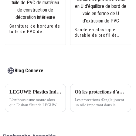
Garniture de bordure de
Bande en plastique
tuile de PVC de
durable de profil de
matériau de
canal en U d'équilibre
construction de
de bord de voie en
décoration intérieure
forme de U d'extrusion
de PVC
Blog Connexe
LEGUWE Plastics Industrial Co., Ltd se prépare pour le salon ARCHIDEX en Malaisie
Où les protections d’angle sont-elles nécessaires ? Découvrez les cornières en plastique PVC en forme de L Leguwe
L'enthousiasme monte alors
Les protections d'angle jouent
que Foshan Shunde LEGUWE
un rôle important dans la
Plastics Industrial Co., Ltd,
protection des coins des murs,
connue simplement sous le
des meubles et d'autres surfaces
nom de LEGUWE, se prépare à
contre les dommages. Que ce
présenter ses produits
soit dans un milieu résidentiel,
innovants au prochain
commercial ou industriel,...
ARCHIDEX (MALAYSIA