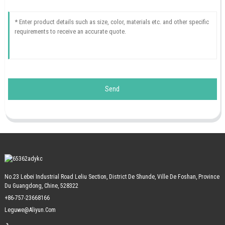
Send
No.23 Lebei Industrial Road Leliu Section, District De Shunde, Ville De Foshan, Province
Du Guangdong, Chine, 528322
+86-757-23668166
Leguwe@aliyun.com