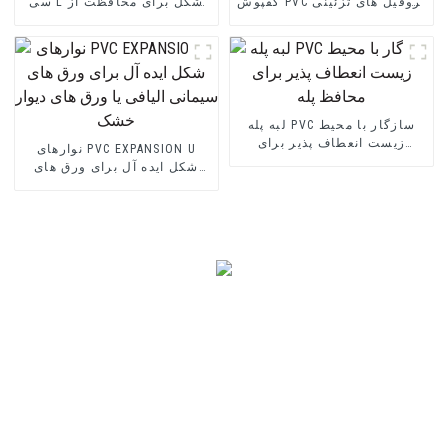
کفپوش PVC پروفیل های تزئینی
سی L شکل برای محافظت از
انتقال نرم وینیل
دیوار
لبه پله PVC سازگار با محیط
زیست انعطاف پذیر برای
نوارهای PVC EXPANSION U
محافظ پله
شکل ایده آل برای ورق های
سیمانی الیافی یا ورق های
دیوار خشک