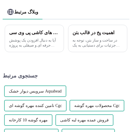
وبلاگ مرتبط
اهمیت پخ در قالب بتن
پروژه های کاشی خود را با لبه های کاشی پی وی سی Leguwe تقویت کنید
در ساخت و ساز بتن، توجه به
آیا به دنبال افزودن یک پوشش
جزئیات برای دستیابی به یک
حرفه ای و صیقلی به پروژه
پرداخت با کیفیت بالا بسیار مهم
کاشی خود هستید؟ به دنبال نوار
است. یکی از جنبه های قالب بتن
لبه کاشی پی وی سی Leguwe
که اغلب نادیده گرفته می شود،
نباشید. این دکوری همه کاره و
پخ است که نقش مهمی ایفا می
بادوام...
کند.
جستجوی مرتبط
سرویس دیوار خشک Aquabead
محصولات مهره گوشه Cgc
تامین کننده مهره گوشه ای Cgc
فروش عمده مهره لبه کاشی
مهره گوشه 10 کارخانه