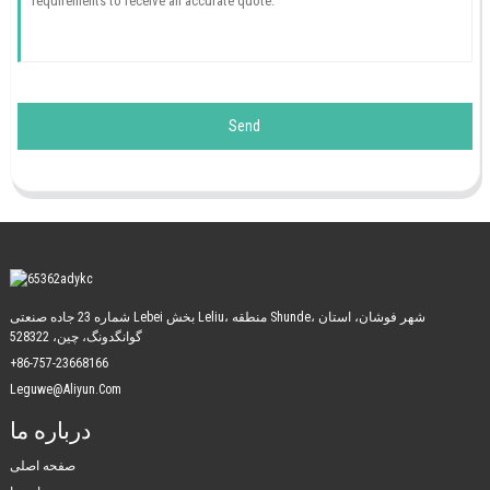
Send
شماره 23 جاده صنعتی Lebei بخش Leliu، منطقه Shunde، شهر فوشان، استان
گوانگدونگ، چین، 528322
+86-757-23668166
Leguwe@aliyun.com
درباره ما
صفحه اصلی