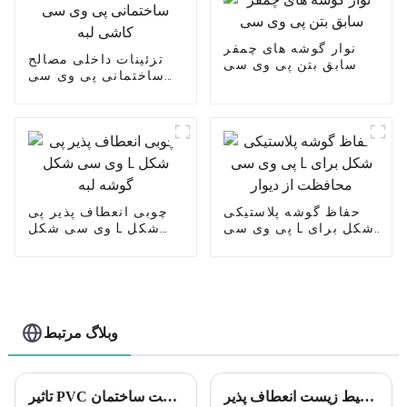
نوار گوشه های چمفر
تزئینات داخلی مصالح
سابق بتن پی وی سی
ساختمانی پی وی سی
کاشی لبه
حفاظ گوشه پلاستیکی
چوبی انعطاف پذیر پی
پی وی سی L شکل برای
وی سی شکل L شکل
محافظت از دیوار
گوشه لبه
وبلاگ مرتبط
ایمن ترین راه پله چیست؟: سگک پله پی وی سی پلاستیکی سازگار با محیط زیست انعطاف پذیر Leguwe
تاثیر PVC بر صنعت ساختمان