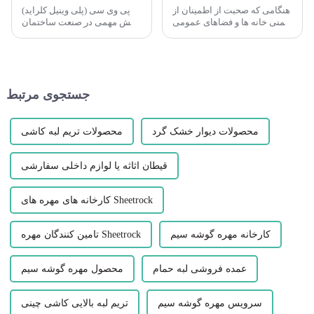
هنگامی که صحبت از اطمینان از
پی وی سی (پلی وینیل کلراید)
ایمنی خانه ها و فضاهای عمومی
نقش مهمی در صنعت ساختمان
می شود، یکی از جنبه هایی که
دارد که عمدتاً شامل جنبه های
اغلب نادیده گرفته می شود،
زیر می باشد: مصالح ساختمانی:
طراحی و مواد دماغه پله ها
پی وی سی به طور گسترده ای
است. نوک پله نقش مهمی در ...
در ساخت قاب های پنجره
استفاده می شود.
جستجوی مرتبط
محصولات دیوار خشک گرد
محصولات تریم لبه کاشی
قیطان اثاثه یا لوازم داخلی سفارشی
کارخانه های مهره های Sheetrock
کارخانه مهره گوشه سیم
تامین کنندگان مهره Sheetrock
عمده فروشی لبه حمام
محصول مهره گوشه سیم
سرویس مهره گوشه سیم
تریم لبه بالایی کاشی چینی