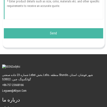
Send
شماره 23 جاده صنعتی Lebei بخش Leliu، منطقه Shunde، شهر فوشان، استان
گوانگدونگ، چین، 528322
+86-757-23668166
Leguwe@aliyun.com
درباره ما