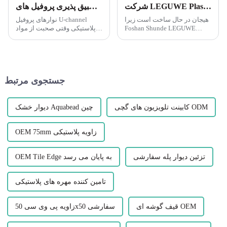
شرکت LEGUWE Plastics Industrial Co., Ltd برای نمایشگاه ARCHIDEX در مالزی آماده می شود
تطبیق پذیری پروفیل های U-channel PVC Leguwe را کشف کنید
هیجان در حال ساخت است زیرا
نوارهای پروفیل U-channel
Foshan Shunde LEGUWE
پلاستیکی وقتی صحبت از مواد
Plastics Industrial Co., Ltd که
همه کاره و بادوام می شود، بازی
به سادگی با نام LEGUWE
را تغییر می دهد. نوار پروفایل
شناخته می شود، آماده می شود
کانال PVC U Leguwe یکی از
تا محصولات نوآورانه خود را در
این محصولات است که در حال
ARCHIDEX آینده به نمایش
ساخت موج...
جستجوی مرتبط
بگذارد (معماری مالزی، I...
کابینت تلویزیون های گچی ODM
دیوار خشک Aquabead چین
OEM 75mm زاویه پلاستیکی
تزئین دیوار پله سفارشی
OEM Tile Edge به پایان می رسد
تامین کننده مهره های پلاستیکی
قیف گوشه ای OEM
زاویه پی وی سی 50x50 سفارشی