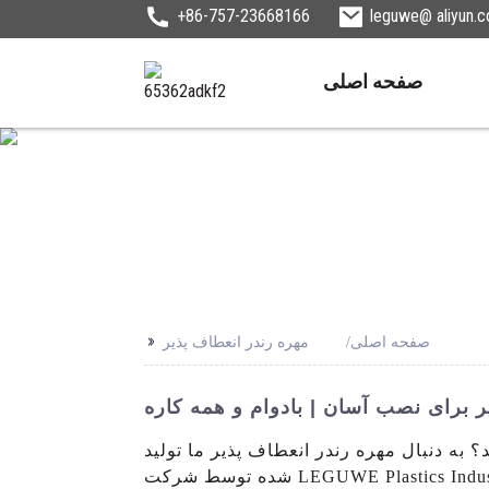
+86-757-23668166
leguwe@ aliyun.
صفحه اصلی
>>
صفحه اصلی
مهره رندر انعطاف پذیر
ر برای نصب آسان | بادوام و همه کاره
به دنبال مهره رندر انعطاف پذیر ما تولید
شده توسط شرکت LEGUWE Plastics Industrial Co., Ltd. مستقر در Foshan Shunde، ما در تولید مصالح ساختمانی پلاستیکی با کیفیت بالا برای رفع