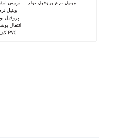
وینیل نرم پروفیل نوار
انتقال پوشش کف PVC