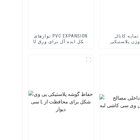
نمایه کانال
نوارهای PVC EXPANSION
ژن پلاستیکی
U شکل ایده آل برای ورق
بادوام Edge Trim PVC U
های سیمانی الیافی یا
شکل
ورق های دیوار خشک