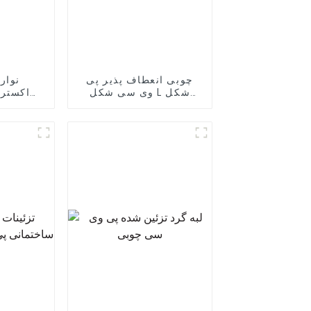
چوبی انعطاف پذیر پی
نوار 
وی سی شکل L شکل
اکسترو
گوشه لبه