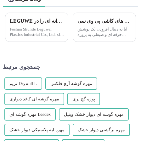
پروژه های کاشی خود را با لبه های کاشی پی وی سی Leguwe تقویت کنید
LEGUWE راه حل های پلاستیکی نوآورانه ای را در ARCHIDEX ارائه می دهد
آیا به دنبال افزودن یک پوشش
Foshan Shunde Leguwei
حرفه ای و صیقلی به پروژه
Plastics Industrial Co., Ltd. راه
کاشی خود هستید؟ به دنبال نوار
حل های پلاستیکی پیشرفته ای را
لبه کاشی پی وی سی Leguwe
برای درخشش در نمایشگاه آتی
نباشید. این دکوری همه کاره و
ARCHIDEX (نمایشگاه معماری،
بادوام...
طراحی داخلی و ساخت و ساز
مالزی...
جستجوی مرتبط
مهره گوشه آرچ فلکس
تریم Drywall L
پوزه گچ بری
مهره گوشه ای کاغذ دیواری
مهره گوشه ای دیوار خشک وینیل
مهره گوشه ای Beadex
مهره برگشتی دیوار خشک
مهره لبه پلاستیکی دیوار خشک