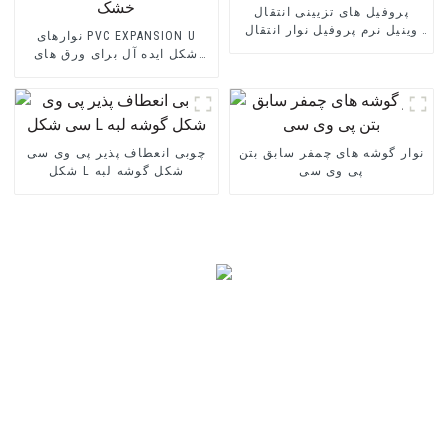
پروفیل های تزیینی انتقال
وینیل نرم پروفیل نوار انتقال
نوارهای PVC EXPANSION U
پوشش کف PVC
شکل ایده آل برای ورق های
سیمانی الیافی یا ورق های
دیوار خشک
نوار گوشه های چمفر سابق بتن
چوبی انعطاف پذیر پی وی سی
پی وی سی
شکل L شکل گوشه لبه