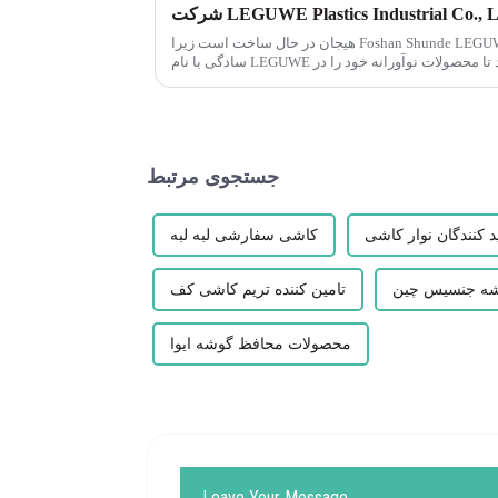
هیجان در حال ساخت است زیرا Foshan Shunde LEGUWE Plastics Industrial Co., Ltd که به
سادگی با نام LEGUWE شناخته می شود، آماده می شود تا محصولات نوآورانه خود را در
ARCHIDEX آینده به نمایش بگذارد (معماری مالزی، I...
جستجوی مرتبط
ید کنندگان نوار کاشی
کاشی سفارشی لبه لبه
ه جنسیس چین
تامین کننده تریم کاشی کف
محصولات محافظ گوشه ایوا
Leave Your Message