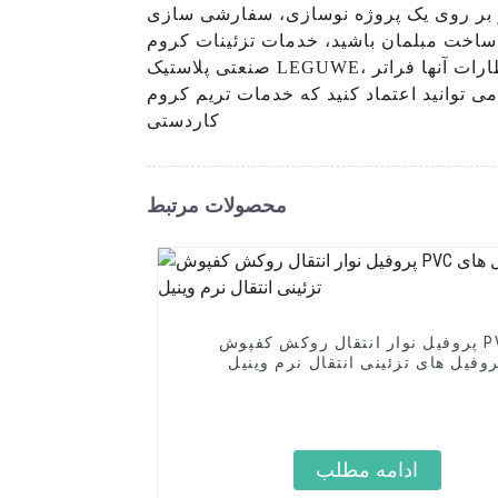
ار بر روی یک پروژه نوسازی، سفارشی سازی
اشید، خدمات تزئینات کروم L شکل ما راه حلی عالی برای دستیابی به ظاهری حرفه ای و بی عیب و نقص است، در شرکت
صنعتی پلاستیک LEGUWE، ما متعهد به ارائه آن هستیم. محصولات استثنایی که نیازهای خاص مشتریان ما را برآورده می کند و از انتظارات آنها فراتر
ات تریم کروم L شکل ما زیبایی کلی پروژه شما را ارتقا می دهد. در کیفیت و
کاردستی
محصولات مرتبط
پروفیل نوار انتقال روکش کفپوش PVC
وفیل های تزئینی انتقال نرم وینیل
ادامه مطلب