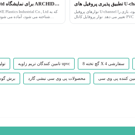
شرکت LEGUWE Plastics Industrial Co., Ltd برای نمایشگاه ARCHIDEX در مالزی آماده می شود
نوارهای پروفیل U-channel پلاستیکی وقتی صحبت از مواد همه کاره و بادوام می شود، بازی را
تغییر می دهد. نوار پروفایل کانال PVC U Leguwe یکی از این محصولات است که در حال ساخت
موج...
گچ تخته 8 X 4 سفارشی
تامین کنندگان تریم زاویه upvc
تول
محصولات پی وی سی نبشی گارد
برش گوش