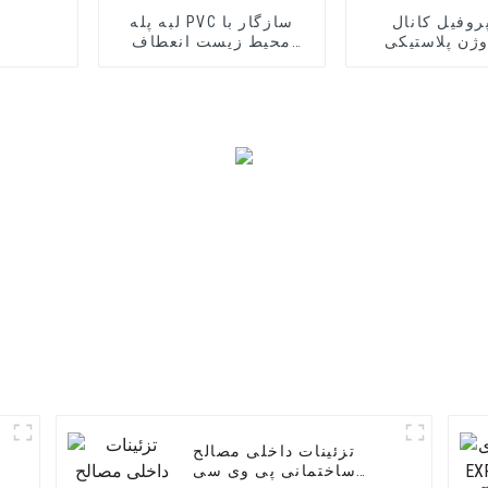
پروفیل کانال
لبه پله PVC سازگار با
ژن پلاستیکی
محیط زیست انعطاف
بادوام Edge Trim PVC U
پذیر برای محافظ پله
شکل
تزئینات داخلی مصالح
ساختمانی پی وی سی