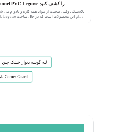
تطبیق پذیری پروفیل های U-channel PVC Leguwe را کشف کنید
لبه گوشه دیوار خشک چین
تامین کننده پی وی سی Corner Guard