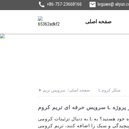
+86-757-23668166
leguwe@ aliyun.
صفحه اصلی
>>
سرویس تریم L شکل کروم
صفحه اصلی
 برای هر پروژه
به دنبال تزئینات کرومی L شکل با کیفیت بالا برای پروژه خود هستید؟ به LEGUWE Plastics Industrial Co., Ltd. نگاه نکنید. محصولات ما به گونه‌ای
ضافه کنند، تریم کرومی L شکل ما با استفاده از مواد