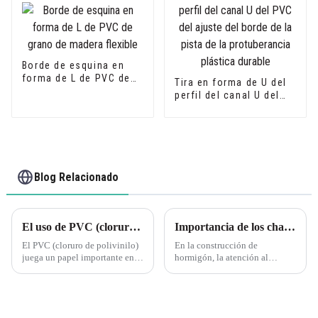
Borde de esquina en
forma de L de PVC de
Tira en forma de U del
grano de madera
perfil del canal U del
flexible
PVC del ajuste del
borde de la pista de la
protuberancia plástica
durable
Blog Relacionado
El uso de PVC (cloruro de polivinilo) en diversas aplicaciones ha tenido un impacto significativo en la industria de la construcción.
Importancia de los chaflanes en el encofrado de hormigón
El PVC (cloruro de polivinilo)
En la construcción de
juega un papel importante en la
hormigón, la atención al
industria de la construcción,
detalle es crucial para lograr un
incluyendo principalmente los
acabado de alta calidad. Un
siguientes aspectos: Materiales
aspecto que a menudo se pasa
de construcción: el PVC se usa
por alto en el encofrado de
ampliamente en la fabricación
hormigón es el chaflán, que