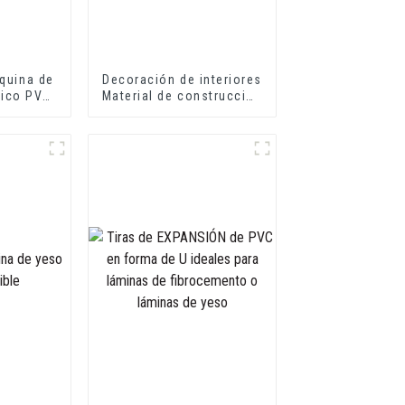
squina de
Decoración de interiores
tico PVC
Material de construcción
L para
Borde de azulejos de
 paredes
Pvc