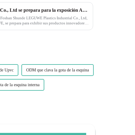
LEGUWE Plastics Industrial Co., Ltd se prepara para la exposición ARCHIDEX en Malasia
 Foshan Shunde LEGUWE Plastics Industrial Co., Ltd,
se prepara para exhibir sus productos innovadores
IA ARCHITECTURE, I...
 de Upvc
ODM que clava la gota de la esquina
a de la esquina interna