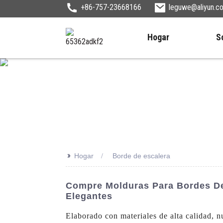
+86-757-23668166
leguwe@aliyun.c
Hogar
S
>>
Hogar
Borde de escalera
Compre Molduras Para Bordes De
Elegantes
Elaborado con materiales de alta calidad, nu