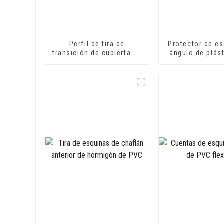
Perfil de tira de
Protector de e
transición de cubierta de
ángulo de plás
suelo de PVC perfiles
en forma de 
decorativos de
protección de
transición de vinilo
suave