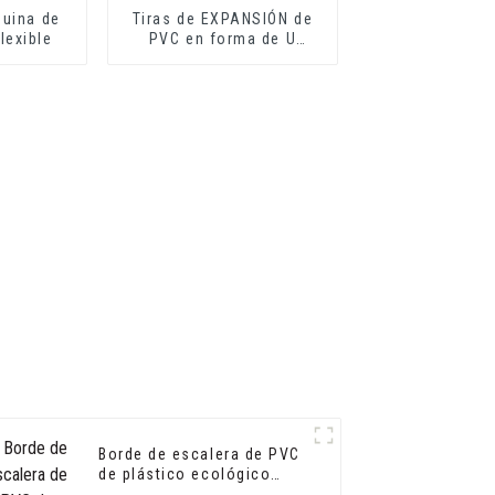
quina de
Tiras de EXPANSIÓN de
lexible
PVC en forma de U
ideales para láminas de
fibrocemento o láminas
de yeso
Borde de escalera de PVC
de plástico ecológico
flexible para protector de