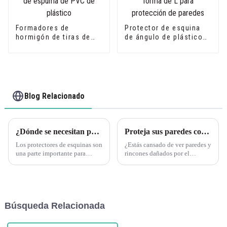
Formadores de
Protector de esquina
hormigón de tiras de
de ángulo de plástico
filete de espuma de
PVC en forma de L para
PVC de plástico
protección de paredes
Blog Relacionado
¿Dónde se necesitan protectores de esquinas? Descubra los esquineros de plástico PVC en forma de L de Leguwe
Proteja sus paredes con los protectores de esquinas de plástico PVC en forma de L de Leguwe
Los protectores de esquinas son
¿Estás cansado de ver paredes y
una parte importante para
rincones dañados por el
proteger las esquinas de
desgaste diario? No busques
paredes, muebles y otras
más porque Leguwe tiene la
superficies contra daños. Ya sea
solución perfecta para ti.
en un entorno residencial,
Nuestros protectores de
comercial o industrial, t...
esquinas de plástico PVC en
Búsqueda Relacionada
forma de L están diseñados
para...