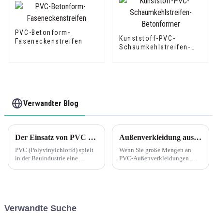
PVC-Betonform-
Kunststoff-PVC-
Faseneckenstreifen
Schaumkehlstreifen-
Betonformer
Verwandter Blog
Der Einsatz von PVC (Polyvinylchlorid) in verschiedenen Anwendungen hatte erhebliche Auswirkungen auf die Bauindustrie
Außenverkleidung aus PVC: Zusammenfügen langer Bahnen Es ist immer eine gute Idee, Ihre Teile trocken zu montieren, um zu sehen, ob sie gut passen, bevor Sie Kleber oder Befestigungselemente auftragen.
PVC (Polyvinylchlorid) spielt
Wenn Sie große Mengen an
in der Bauindustrie eine
PVC-Außenverkleidungen
wichtige Rolle, vor allem in
anbringen möchten, ist es
folgenden Aspekten:
wichtig, sich die Zeit zu
Baumaterialien: PVC wird
nehmen, um einen korrekten
häufig bei der Herstellung von
Sitz sicherzustellen, bevor Sie
Fensterrahmen, Fenstern und
Kleber oder Befestigungsmittel
Verwandte Suche
Fenstern verwendet.
verwenden. Der vorherige
Trockeneinbau von Teilen