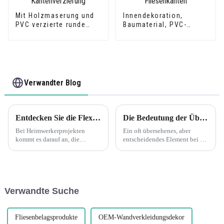
Mit Holzmaserung und
Innendekoration,
PVC verzierte runde
Baumaterial, PVC-
Kantenverzierung
Fliesenkanten
Verwandter Blog
Entdecken Sie die Flexibilität der flexiblen L-förmigen Eckkantenverkleidung aus PVC mit Holzmaserung von Leguwe
Die Bedeutung der Übergangsstreifenprofile für PVC-Bodenbeläge von Leguwe verstehen
Bei Heimwerkerprojekten
Ein oft übersehenes, aber
kommt es darauf an, die
entscheidendes Element bei der
richtigen Materialien zu
Bodenverlegung ist das
finden, die sowohl Haltbarkeit
Übergangsstreifenprofil. Diese
als auch Flexibilität bieten. Ein
kleine, aber feine Komponente
solches Material, das in den
spielt eine wichtige Rolle bei
letzten Jahren an Popularität
der Gewährleistung einer
Verwandte Suche
gewonnen hat, ist PVC...
nahtlosen und p...
Fliesenbelagsprodukte
OEM-Wandverkleidungsdekor