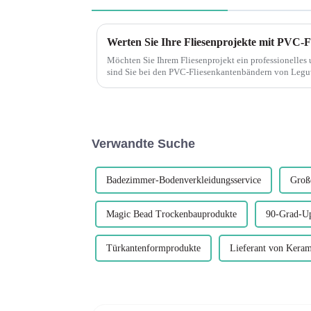
Werten Sie Ihre Fliesenprojekte mit PVC-
Möchten Sie Ihrem Fliesenprojekt ein professionelles und
sind Sie bei den PVC-Fliesenkantenbändern von Leguwe genau richt
und langlebige Dekoration...
Verwandte Suche
Badezimmer-Bodenverkleidungsservice
Groß
Magic Bead Trockenbauprodukte
90-Grad-U
Türkantenformprodukte
Lieferant von Keram