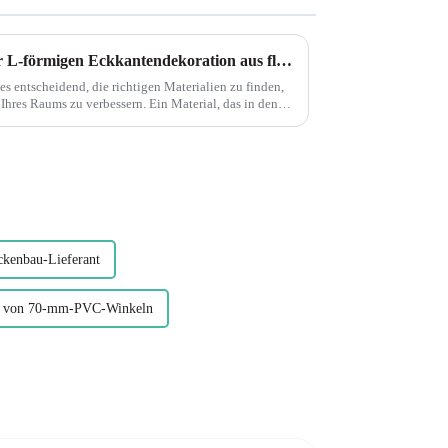
Entdecken Sie die Vorteile der L-förmigen Eckkantendekoration aus flexiblem PVC mit Holzmaserung von Leguwe
es entscheidend, die richtigen Materialien zu finden,
 verbessern. Ein Material, das in den
.
kenbau-Lieferant
er von 70-mm-PVC-Winkeln