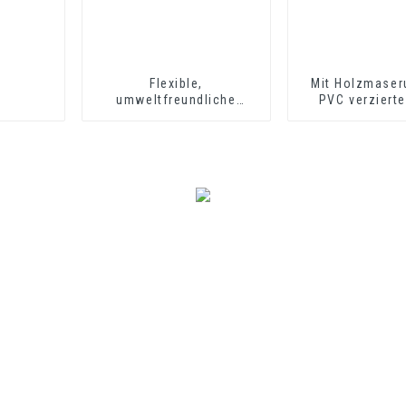
Flexible,
Mit Holzmaser
umweltfreundliche
PVC verzierte
Kunststoff-PVC-
Kantenverzi
Treppenkante als
Trittschutz