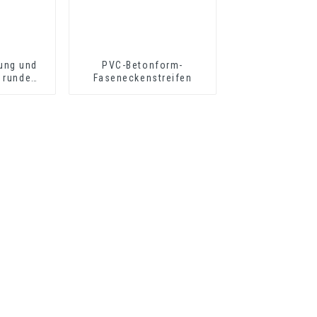
ung und
PVC-Betonform-
 runde
Faseneckenstreifen
erung