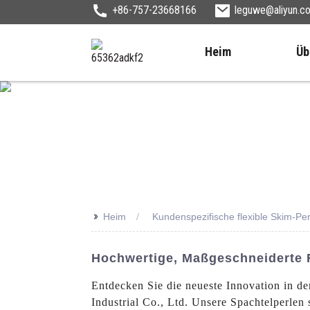
+86-757-23668166
leguwe@aliyun.c
Heim
Üb
>>
Heim
Kundenspezifische flexible Skim-Pe
Hochwertige, Maßgeschneiderte Fl
Entdecken Sie die neueste Innovation in 
Industrial Co., Ltd. Unsere Spachtelperlen