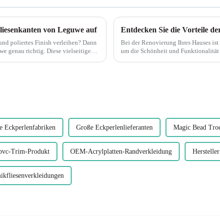
Fliesenkanten von Leguwe auf
 poliertes Finish verleihen? Dann
Bei der Renovierung Ihres Hauses ist 
ig. Diese vielseitige
um die Schönheit und Funktionalität Ihres Raums zu
letzten Jahren populär geworden ist ..
e Eckperlenfabriken
Große Eckperlenlieferanten
Magic Bead Troc
pvc-Trim-Produkt
OEM-Acrylplatten-Randverkleidung
Herstell
ikfliesenverkleidungen