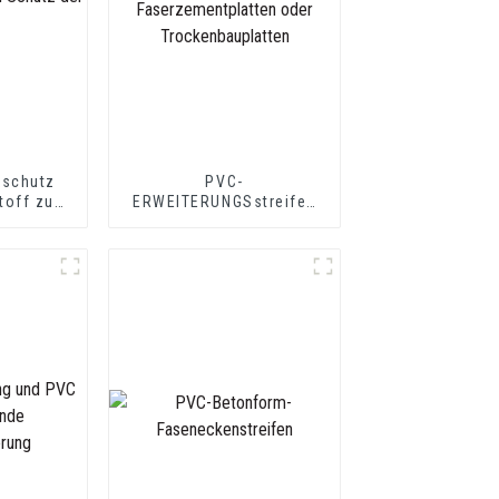
kschutz
PVC-
toff zum
ERWEITERUNGSstreifen
 Wand
in U-Form, ideal für
Faserzementplatten oder
Trockenbauplatten