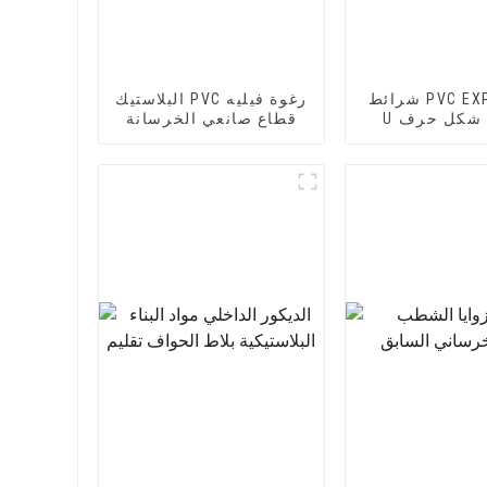
شرائط PVC EXPANSION
البلاستيك PVC رغوة فيليه
U على شكل حرف U
قطاع صانعي الخرسانة
لألواح الأسمنت
 صفائح الحوائط
الجافة