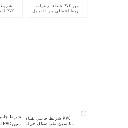
غطاء أرضيات PVC من
شريط 
شريط انتقالي من الفينيل
الخرساني السابق PVC
الناعم لمحات زخرفية
انتقالية
شريط جانبي لقناة PVC
متين على شكل حرف U