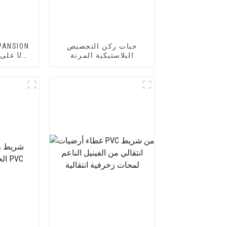
حبات ركن التجصيص
البلاستيكية المرنة
مثالية 
الليفي أو