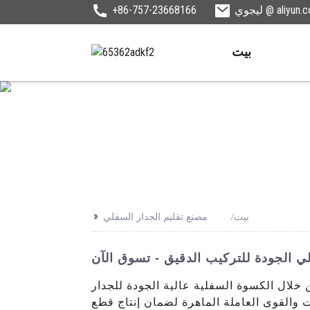
ي @ aliyun.com
+86-757-23668166
بيت
>>
بيت
مصنع تقليم الجدار السفلي
 الجودة للجدار. Foshan Shunde LEGUWE Plastics Industrial Co., Ltd. هي شركة رائدة في تصنيع
ت والقوى العاملة الماهرة لضمان إنتاج قطع