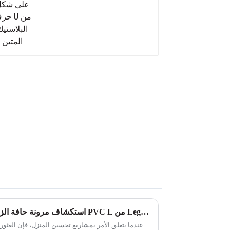
من البلاستيك المتين
استكشاف مرونة حافة الزاوية ذات الشكل الخشبي المرن PVC L من Leguwe
عندما يتعلق الأمر بمشاريع تحسين المنزل، فإن العثور ع