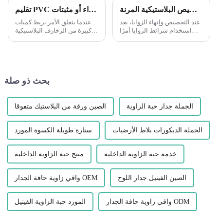
تعدد استخدامات خرزات زوايا التجصيص البلاستيكية المرنة
تقليم PVC الخارجي: الانضمام إلى عمليات التشغيل الطويلة إنها دائمًا فكرة جيدة أن تقوم بتجفيف قطعك لمعرفة ما إذا كنت قد حصلت على ملاءمة جيدة قبل تطبيق أي غراء أو مثبتات.
عند التجصيص وإنهاء الزوايا، يعد
عندما يتعلق الأمر بربط كميات
استخدام شرائط الزوايا أمرًا
كبيرة من الزخارف البلاستيكية
ضروريًا لتحقيق حواف نظيفة
الخارجية، فمن المهم أن تأخذ
ومستقيمة وحماية الزوايا
الوقت الكافي لضمان الملاءمة
الحساسة من التلف. من أكثر
المناسبة قبل استخدام أي غراء
العلاجات تنوعاً وفعالية..
أو مثبتات. تركيب الأجزاء الجافة
مسبقًا يوفر عليك...
بحث ذو صلة
الجملة جدار حبة الزاوية
الصين ورقة من البلاستيك متفوقا
الجملة الديكورات بلاط الأرضيات
ستارة طويلة الكسوة المورد
خدمة حبة الزاوية الداخلية
منتج حبة الزاوية الداخلية
الصين الفينيل جدار اللوح
واقي زاوية حافة الجدار OEM
واقي زاوية حافة الجدار ODM
المورد حبة الزاوية الفينيل