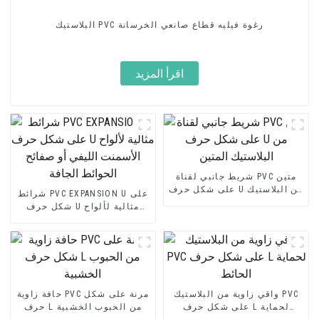
البلاستيك PVC رغوة فيليه قطاع صانعي الخرسانة
اقرأ المزيد
شريط جانبي لقناة PVC متين
على شكل حرف U من البلاستيك
شرائط PVC EXPANSION U على
المتين
شكل حرف U مثالية لألواح
الأسمنت الليفي أو صفائح
الحوائط الجافة
واقي زاوية من البلاستيك PVC
حافة زاوية PVC مرنة على شكل
على شكل حرف L لحماية
حرف L من الحبوب الخشبية