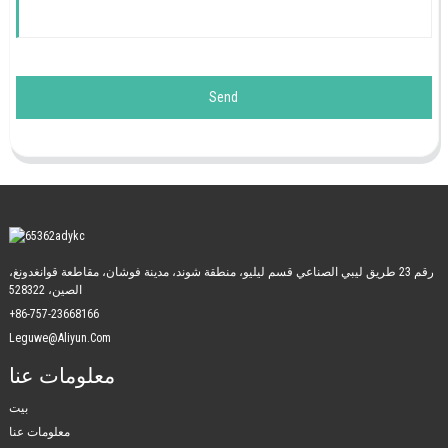
Send
رقم 23 طريق ليبي الصناعي قسم ليليو، منطقة شوند، مدينة فوشان، مقاطعة قوانغدونغ،
الصين، 528322
+86-757-23668166
Leguwe@aliyun.com
معلومات عنا
بيت
معلومات عنا