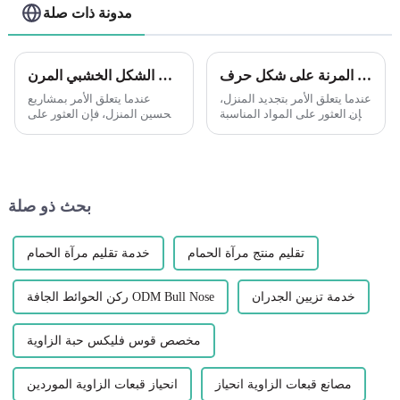
مدونة ذات صلة
الكشف عن مزايا زخرفة حافة الزاوية البلاستيكية المرنة على شكل حرف L من Leguwe
استكشاف مرونة حافة الزاوية ذات الشكل الخشبي المرن PVC L من Leguwe
عندما يتعلق الأمر بتجديد المنزل،
عندما يتعلق الأمر بمشاريع
فإن العثور على المواد المناسبة
تحسين المنزل، فإن العثور على
لتعزيز جمال ووظيفة مساحتك
المواد المناسبة التي توفر
أمر بالغ الأهمية. إحدى المواد
المتانة والمرونة أمر ضروري.
التي أصبحت شائعة في السنوات
إحدى هذه المواد التي اكتسبت
الأخيرة...
شعبية في السنوات الأخيرة هي
PVC...
بحث ذو صلة
تقليم منتج مرآة الحمام
خدمة تقليم مرآة الحمام
خدمة تزيين الجدران
ركن الحوائط الجافة ODM Bull Nose
مخصص قوس فليكس حبة الزاوية
مصانع قبعات الزاوية انحياز
انحياز قبعات الزاوية الموردين