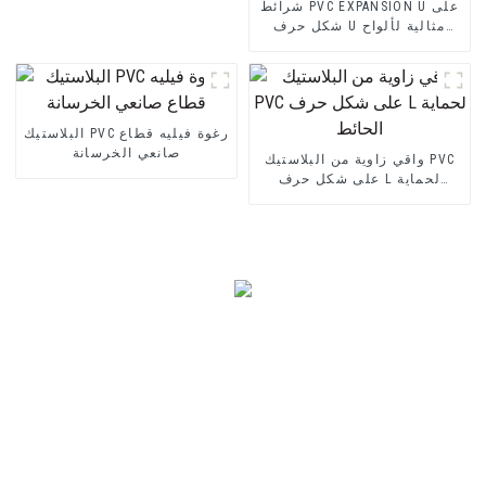
شرائط PVC EXPANSION U على
شكل حرف U مثالية لألواح
الأسمنت الليفي أو صفائح
الحوائط الجافة
البلاستيك PVC رغوة فيليه قطاع
صانعي الخرسانة
واقي زاوية من البلاستيك PVC
على شكل حرف L لحماية
الحائط