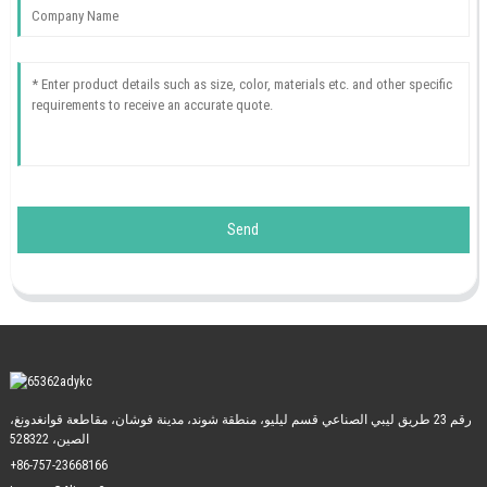
Send
رقم 23 طريق ليبي الصناعي قسم ليليو، منطقة شوند، مدينة فوشان، مقاطعة قوانغدونغ،
الصين، 528322
+86-757-23668166