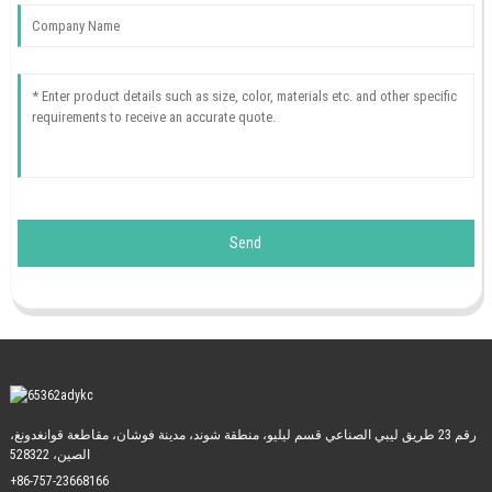
Send
رقم 23 طريق ليبي الصناعي قسم ليليو، منطقة شوند، مدينة فوشان، مقاطعة قوانغدونغ،
الصين، 528322
+86-757-23668166