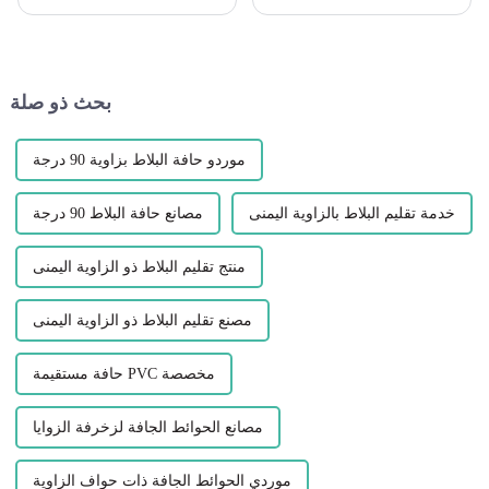
لخلق مظهر سلس ومصقول.
لتعزيز جمال ووظيفة مساحتك
تلعب ملفات تعريف الانتقال دورًا
أمر بالغ الأهمية. إحدى المواد
حيويًا في تحقيق ذلك، حيث توفر
التي أصبحت شائعة في السنوات
انتقالًا سلسًا وجميلًا...
الأخيرة...
بحث ذو صلة
موردو حافة البلاط بزاوية 90 درجة
خدمة تقليم البلاط بالزاوية اليمنى
مصانع حافة البلاط 90 درجة
منتج تقليم البلاط ذو الزاوية اليمنى
مصنع تقليم البلاط ذو الزاوية اليمنى
حافة مستقيمة PVC مخصصة
مصانع الحوائط الجافة لزخرفة الزوايا
موردي الحوائط الجافة ذات حواف الزاوية