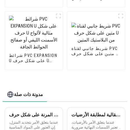
الفينيل الناعم لمحات
زخرفية انتقالية
شريط جانبي لقناة PVC
متين على شكل حرف U
شرائط PVC EXPANSION
من البلاستيك المتين
U على شكل حرف U
مثالية لألواح الأسمنت
الليفي أو صفائح
الحوائط الجافة
مدونة ذات صلة
فهم أهمية الملفات الانتقالية لمطابقة الأرضيات
الكشف عن مزايا زخرفة حافة الزاوية البلاستيكية المرنة على شكل حرف L من Leguwe
عندما يتعلق الأمر بالأرضيات،
عندما يتعلق الأمر بتجديد المنزل،
تعتبر اللمسات النهائية ضرورية
فإن العثور على المواد المناسبة