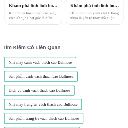
Khám phá tính linh hoạt của Hạt góc thạch cao PVC linh hoạt Leguwe
Khám phá tính linh hoạt của thanh profile kênh U PVC Leguwe
Khi trát và hoàn thiện các góc,
Dải định hình kênh chữ U bằng
việc sử dụng hạt góc là điều
nhựa là yếu tố thay đổi cuộc
cần thiết để mang lại kết quả
chơi khi nói đến vật liệu linh
chuyên nghiệp và bền bỉ.
hoạt và bền. Leguwe PVC U
Trong số các loại hạt góc có
Channel Profile Strips là một
sẵn trên thị trường, L...
trong những sản phẩm đang tạo
nên làn sóng...
Tìm Kiếm Có Liên Quan
Nhà máy cạnh vách thạch cao Bullnose
Sản phẩm cạnh vách thạch cao Bullnose
Dịch vụ cạnh vách thạch cao Bullnose
Nhà máy trang trí vách thạch cao Bullnose
Sản phẩm trang trí vách thạch cao Bullnose