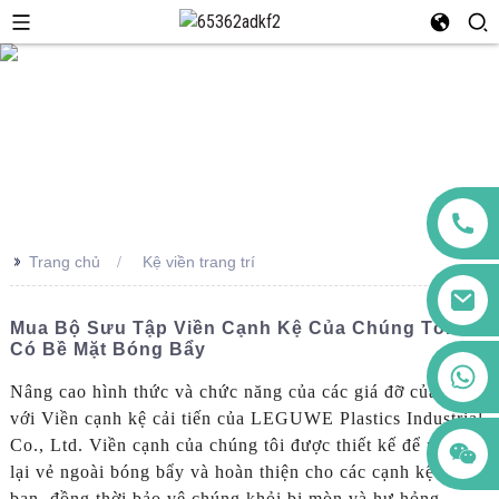
>>
Trang chủ
Kệ viền trang trí
Mua Bộ Sưu Tập Viền Cạnh Kệ Của Chúng Tôi Để
Có Bề Mặt Bóng Bẩy
+86 123456789122
Nâng cao hình thức và chức năng của các giá đỡ của bạn
với Viền cạnh kệ cải tiến của LEGUWE Plastics Industrial
Co., Ltd. Viền cạnh của chúng tôi được thiết kế để mang
lại vẻ ngoài bóng bẩy và hoàn thiện cho các cạnh kệ của
bạn, đồng thời bảo vệ chúng khỏi bị mòn và hư hỏng.