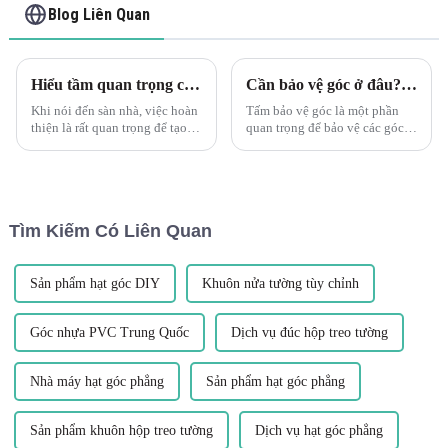
Blog Liên Quan
Hiểu tầm quan trọng của cấu hình chuyển tiếp đối với các tầng phù hợp
Cần bảo vệ góc ở đâu? Khám phá nẹp góc nhựa PVC hình chữ L Leguwe
Khi nói đến sàn nhà, việc hoàn
Tấm bảo vệ góc là một phần
thiện là rất quan trọng để tạo ra
quan trọng để bảo vệ các góc
một cái nhìn liền mạch và bóng
tường, đồ nội thất và các bề
bẩy. Cấu hình chuyển tiếp
mặt khác khỏi bị hư hại. Dù ở
đóng một vai trò quan trọng
trong môi trường dân cư,
trong việc đạt được điều này,
thương mại hay công nghiệp, ...
mang lại một quá trình chuyển
Tìm Kiếm Có Liên Quan
đổi mượt mà và đẹp mắt...
Sản phẩm hạt góc DIY
Khuôn nửa tường tùy chỉnh
Góc nhựa PVC Trung Quốc
Dịch vụ đúc hộp treo tường
Nhà máy hạt góc phẳng
Sản phẩm hạt góc phẳng
Sản phẩm khuôn hộp treo tường
Dịch vụ hạt góc phẳng